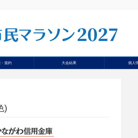
項・規約
大会結果
個人
色)