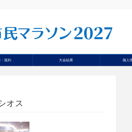
項・規約
大会結果
個人
シオス