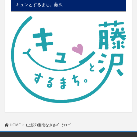
キュンとするまち。藤沢
HOME
(上段7)湘南なぎさﾊﾟｰｸロゴ