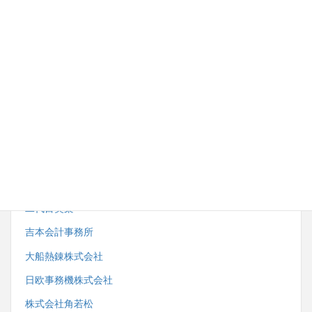
内野労務管理事務所
株式会社湘南ダイイチ
藤沢市スポーツ推進委員協議会
小田急電鉄株式会社観光事業開発部
株式会社サンエーサンクス
一般社団法人藤沢市鍼灸・マッサージ師会
二代目笑楽
吉本会計事務所
大船熱錬株式会社
日欧事務機株式会社
株式会社角若松