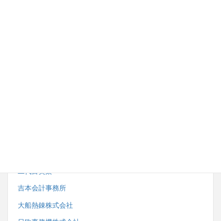
内野労務管理事務所
株式会社湘南ダイイチ
藤沢市スポーツ推進委員協議会
小田急電鉄株式会社観光事業開発部
株式会社サンエーサンクス
一般社団法人藤沢市鍼灸・マッサージ師会
二代目笑楽
吉本会計事務所
大船熱錬株式会社