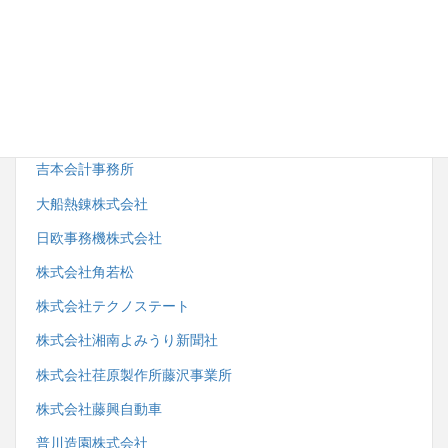
小田急電鉄株式会社観光事業開発部
株式会社サンエーサンクス
一般社団法人藤沢市鍼灸・マッサージ師会
二代目笑楽
吉本会計事務所
大船熱錬株式会社
日欧事務機株式会社
株式会社角若松
株式会社テクノステート
株式会社湘南よみうり新聞社
株式会社荏原製作所藤沢事業所
株式会社藤興自動車
普川造園株式会社