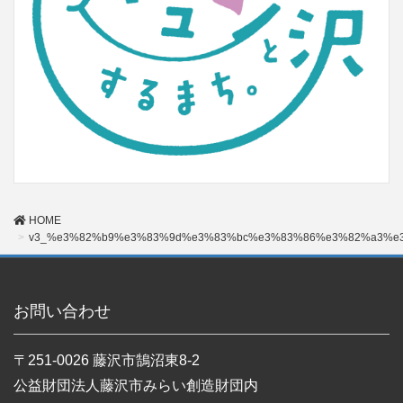
HOME
v3_%e3%82%b9%e3%83%9d%e3%83%bc%e3%83%86%e3%82%a3%e
お問い合わせ
〒251-0026 藤沢市鵠沼東8-2
公益財団法人藤沢市みらい創造財団内