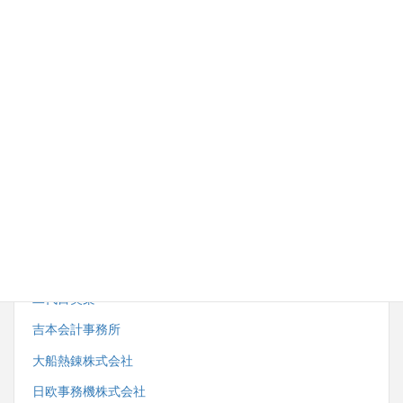
内野労務管理事務所
株式会社湘南ダイイチ
藤沢市スポーツ推進委員協議会
小田急電鉄株式会社観光事業開発部
株式会社サンエーサンクス
一般社団法人藤沢市鍼灸・マッサージ師会
二代目笑楽
吉本会計事務所
大船熱錬株式会社
日欧事務機株式会社