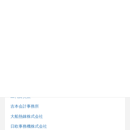
内野労務管理事務所
株式会社湘南ダイイチ
藤沢市スポーツ推進委員協議会
小田急電鉄株式会社観光事業開発部
株式会社サンエーサンクス
一般社団法人藤沢市鍼灸・マッサージ師会
二代目笑楽
吉本会計事務所
大船熱錬株式会社
日欧事務機株式会社