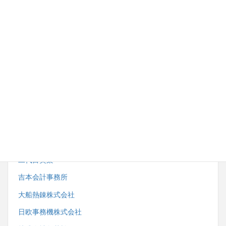
内野労務管理事務所
株式会社湘南ダイイチ
藤沢市スポーツ推進委員協議会
小田急電鉄株式会社観光事業開発部
株式会社サンエーサンクス
一般社団法人藤沢市鍼灸・マッサージ師会
二代目笑楽
吉本会計事務所
大船熱錬株式会社
日欧事務機株式会社