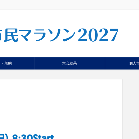
項・規約
大会結果
個人