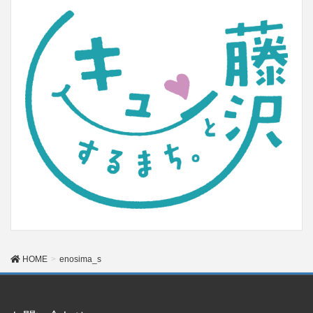
HOME
enosima_s