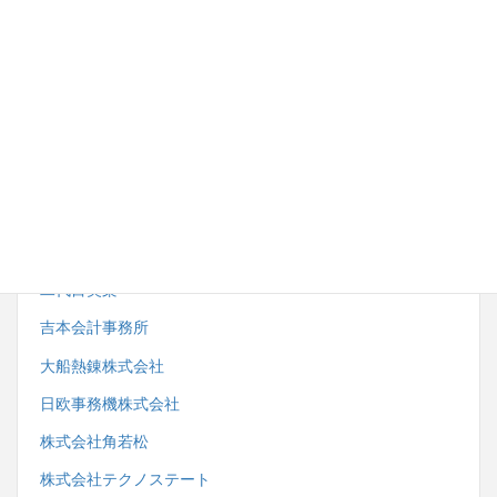
内野労務管理事務所
株式会社湘南ダイイチ
藤沢市スポーツ推進委員協議会
小田急電鉄株式会社観光事業開発部
株式会社サンエーサンクス
一般社団法人藤沢市鍼灸・マッサージ師会
二代目笑楽
吉本会計事務所
大船熱錬株式会社
日欧事務機株式会社
株式会社角若松
株式会社テクノステート