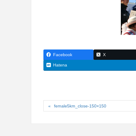
Facebook
X
Hatena
female5km_close-150×150