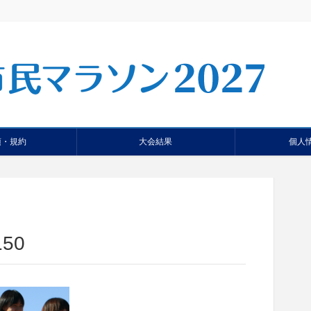
項・規約
大会結果
個人
150