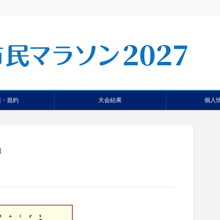
項・規約
大会結果
個人
日