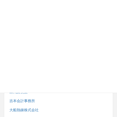
内野労務管理事務所
株式会社湘南ダイイチ
藤沢市スポーツ推進委員協議会
小田急電鉄株式会社観光事業開発部
株式会社サンエーサンクス
一般社団法人藤沢市鍼灸・マッサージ師会
二代目笑楽
吉本会計事務所
大船熱錬株式会社