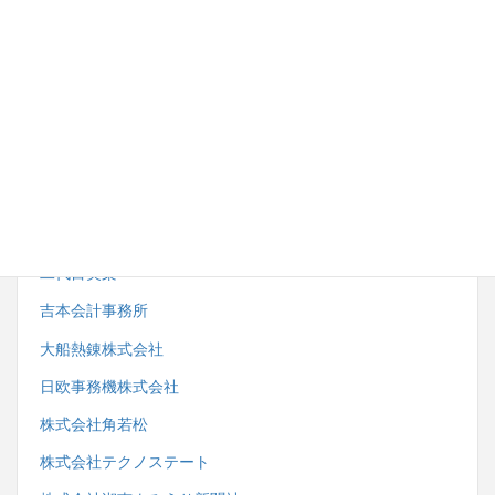
内野労務管理事務所
株式会社湘南ダイイチ
藤沢市スポーツ推進委員協議会
小田急電鉄株式会社観光事業開発部
株式会社サンエーサンクス
一般社団法人藤沢市鍼灸・マッサージ師会
二代目笑楽
吉本会計事務所
大船熱錬株式会社
日欧事務機株式会社
株式会社角若松
株式会社テクノステート