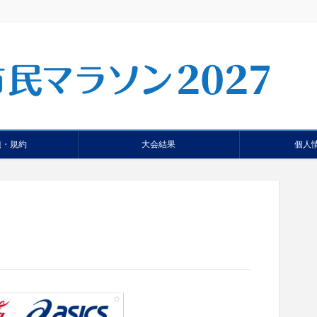
項・規約
大会結果
個人