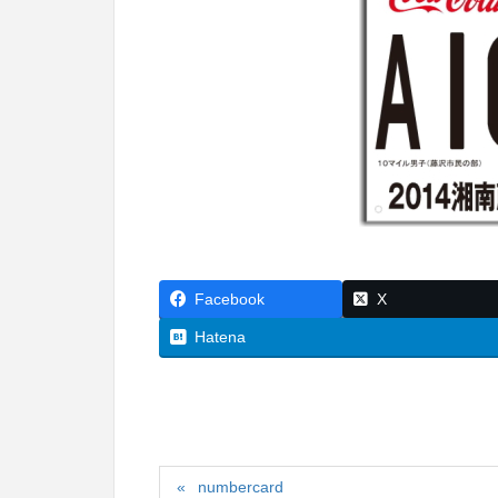
Facebook
X
Hatena
numbercard