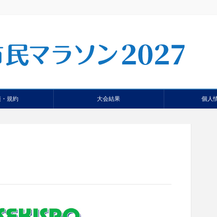
項・規約
大会結果
個人