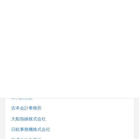
内野労務管理事務所
株式会社湘南ダイイチ
藤沢市スポーツ推進委員協議会
小田急電鉄株式会社観光事業開発部
株式会社サンエーサンクス
一般社団法人藤沢市鍼灸・マッサージ師会
二代目笑楽
吉本会計事務所
大船熱錬株式会社
日欧事務機株式会社